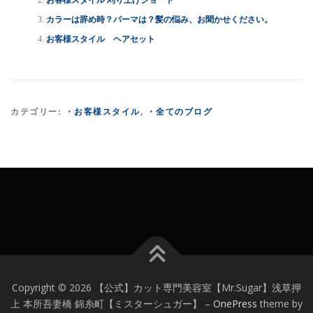
カラーは辞め時？パーマは？髪の悩み、お聞かせください。
お客様スタイル ヘアセット
カテゴリー:
・お客様スタイル
,
・全てのブログ
Copyright © 2026 【公式】カット専門美容室【Mr.Sugar】浅草押
上 本所吾妻橋 錦糸町【ミスターシュガー】
–
OnePress
theme by