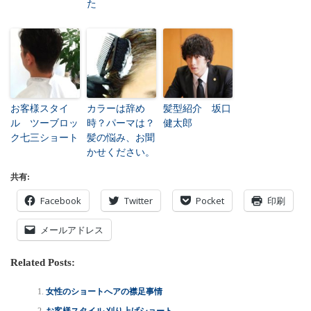
た
お客様スタイ
カラーは辞め
髪型紹介 坂口
ル ツーブロッ
時？パーマは？
健太郎
ク七三ショート
髪の悩み、お聞
かせください。
共有:
Facebook
Twitter
Pocket
印刷
メールアドレス
Related Posts:
女性のショートへアの襟足事情
お客様スタイル 刈り上げショート