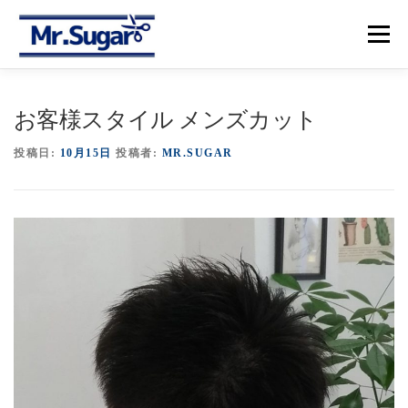
コ
ン
メニュー
テ
ン
ツ
へ
【トップ】
【メニュー＆プライス】
【予約】
お客様スタイル メンズカット
ス
キ
ッ
投稿日:
10月15日
投稿者:
MR.SUGAR
プ
【アクセス】