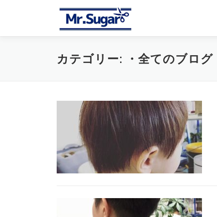
コ
ン
テ
ン
ツ
カテゴリー:
・全てのブログ
へ
ス
キ
ッ
プ