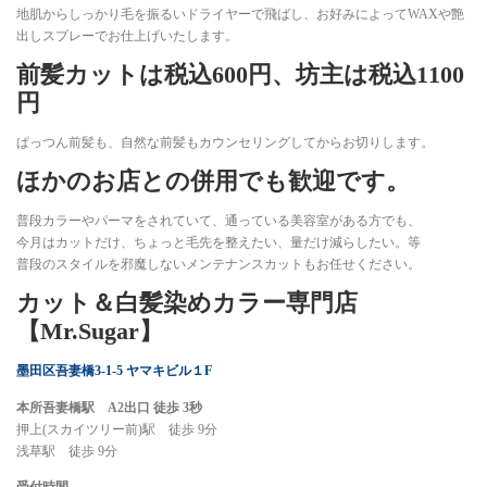
地肌からしっかり毛を振るいドライヤーで飛ばし、お好みによってWAXや艶
出しスプレーでお仕上げいたします。
前髪カットは税込600円、坊主は税込1100
円
ぱっつん前髪も、自然な前髪もカウンセリングしてからお切りします。
ほかのお店との併用でも歓迎です。
普段カラーやパーマをされていて、通っている美容室がある方でも、
今月はカットだけ、ちょっと毛先を整えたい、量だけ減らしたい。等
普段のスタイルを邪魔しないメンテナンスカットもお任せください。
カット＆白髪染めカラー専門店
【
Mr.Sugar
】
墨田区吾妻橋3-1-5 ヤマキビル１F
本所吾妻橋駅 A2出口 徒歩 3秒
押上(スカイツリー前)駅 徒歩 9分
浅草駅 徒歩 9分
受付時間