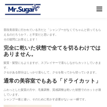
コ
ン
メニュー
テ
ン
ツ
へ
【トップ】
【メニュー＆プライス】
【予約】
普段美容室に行かれている方だと「シャンプーがなくてちゃんと切ってもら
ス
えるのだろうか？」と不安だと思います。
キ
その疑問にお答えします！
ッ
プ
【アクセス】
完全に乾いた状態で全てを切るわけでは
ありません。
髪質・髪型にもよりますが、スプレイヤーで濡らしながらカットしていきま
す。
クセがある部分はしっかり濡らして、クセを取ってから切っていきます。
通常の美容室でもある「ドライカット」
ふわっとした髪質の方や、毛量調整、質感調整は乾いた状態でのカットが適
しています。
シャンプー後と違い、そのために乾かす必要がない or 一瞬です。