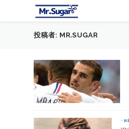
コ
ン
テ
ン
ツ
投稿者:
MR.SUGAR
へ
ス
キ
ッ
プ
・お