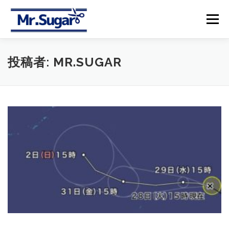
コ
ン
メニュー
テ
ン
ツ
へ
【トップ】
【メニュー＆プライス】
【予約】
投稿者:
MR.SUGAR
ス
キ
ッ
プ
【アクセス】