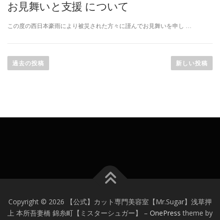
お見舞いと支援 について
この度の西日本豪雨により被災された方々に謹んでお見舞いを申し …
投
稿
過去の投稿
新しい投稿
ナ
ビ
ゲ
ー
シ
ョ
ン
Copyright © 2026 【公式】カット専門美容室【Mr.Sugar】浅草押
上 本所吾妻橋 錦糸町【ミスターシュガー】
–
OnePress
theme by