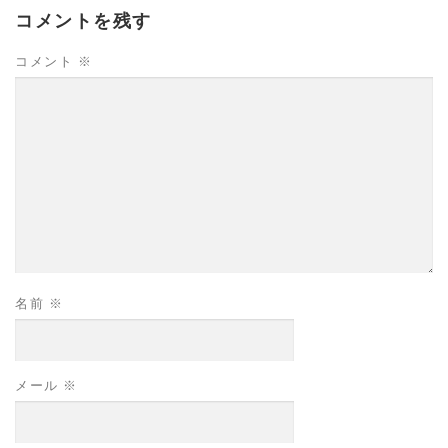
コメントを残す
コメント
※
名前
※
メール
※