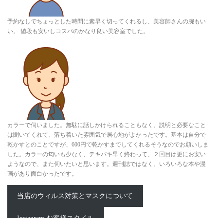
予約なしでちょっとした時間に素早く切ってくれるし、美容師さんの腕もい
い。 値段も安いしコスパのかなり良い美容室でした。
カラーで伺いました。無駄に話しかけられることもなく、説明と必要なこと
は聞いてくれて、落ち着いた雰囲気で居心地がよかったです。基本は自分で
乾かすとのことですが、600円で乾かすまでしてくれるそうなのでお願いしま
した。カラーの匂いも少なく、テキパキ早く終わって、２回目は更にお安い
ようなので、また伺いたいと思います。週刊誌ではなく、いろいろな本や漫
画があり面白かったです。
当店のウィルス対策とマスクについて