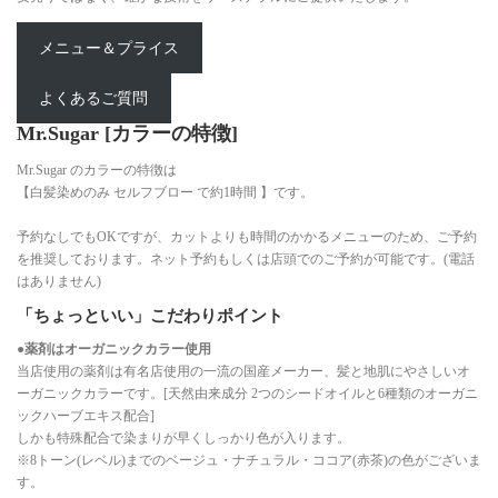
メニュー＆プライス
よくあるご質問
Mr.Sugar [カラーの特徴]
Mr.Sugar のカラーの特徴は
【白髪染めのみ セルフブロー で約1時間 】です。
予約なしでもOKですが、カットよりも時間のかかるメニューのため、ご予約
を推奨しております。ネット予約もしくは店頭でのご予約が可能です。(電話
はありません)
「ちょっといい」こだわりポイント
●薬剤はオーガニックカラー使用
当店使用の薬剤は有名店使用の一流の国産メーカー、髪と地肌にやさしいオ
ーガニックカラーです。[天然由来成分 2つのシードオイルと6種類のオーガニ
ックハーブエキス配合]
しかも特殊配合で染まりが早くしっかり色が入ります。
※8トーン(レベル)までのベージュ・ナチュラル・ココア(赤茶)の色がございま
す。