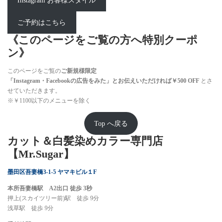
Instagram お客様スタイル
ご予約はこちら
《このページをご覧の方へ特別クーポ
ン》
このページをご覧の
ご新規様限定
「Instagram・Facebookの広告をみた」とお伝えいただければ￥500 OFF
とさ
せていただきます。
※￥1100以下のメニューを除く
Top へ戻る
カット＆白髪染めカラー専門店
【
Mr.Sugar
】
墨田区吾妻橋3-1-5 ヤマキビル１F
本所吾妻橋駅 A2出口 徒歩 3秒
押上(スカイツリー前)駅 徒歩 9分
浅草駅 徒歩 9分