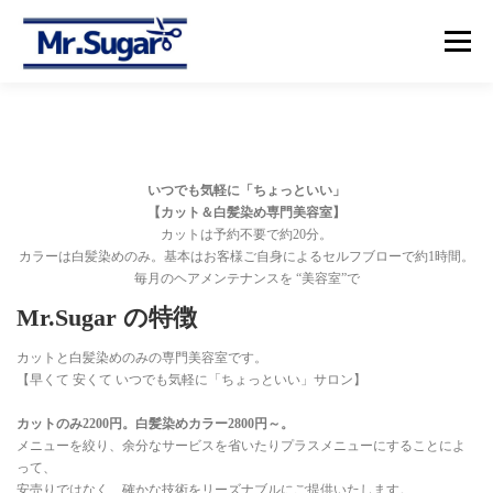
コ
ン
メニュー
テ
ン
ツ
へ
【トップ】
【メニュー＆プライス】
【予約】
ス
キ
ッ
いつでも気軽に「ちょっといい」
プ
【アクセス】
【カット＆白髪染め専門美容室】
カットは予約不要で約20分。
カラーは白髪染めのみ。基本はお客様ご自身によるセルフブローで約1時間。
毎月のヘアメンテナンスを “美容室”で
Mr.Sugar の特徴
カットと白髪染めのみの専門美容室です。
【早くて 安くて いつでも気軽に「ちょっといい」サロン】
カットのみ2200円。白髪染めカラー2800円～。
メニューを絞り、余分なサービスを省いたりプラスメニューにすることによ
って、
安売りではなく、確かな技術をリーズナブルにご提供いたします。