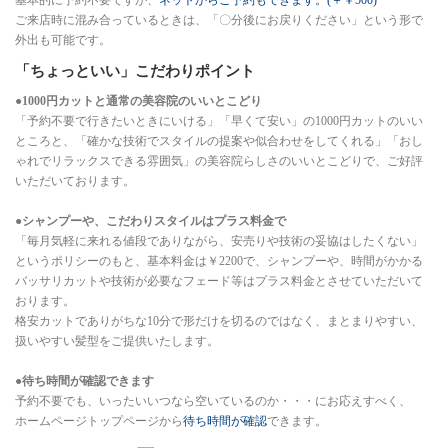
基本的に予約不要ですが、
ネットからご予約もできます。(＋￥500)
ご来店時に混み合っているときは、「〇分後にお戻りください」という形で
外出も可能です。
「ちょっといい」こだわりポイント
●1000円カットと通常の美容院のいいとこどり
「予約不要で行きたいときにいける」「早くて安い」の1000円カットのいい
ところと、「確かな技術でスタイルの提案や似合わせをしてくれる」「おし
ゃれでリラックスできる雰囲気」の美容院らしさのいいとこどりで、ご好評
いただいております。
●シャンプーや、こだわりスタイルはプラス料金で
「毎月気軽に来れる値段でありながら、安売りや技術の妥協はしたくない」
というポリシーのもと、基本料金は￥2200で、シャンプーや、時間がかかる
バッサリカットや技術が必要なフェード等はプラス料金とさせていただいて
おります。
格安カットでありがちな10分で形だけを切るのではなく、まとまりやすい、
扱いやすい髪型をご提供いたします。
●待ち時間が確認できます
予約不要でも、いったいいつなら空いているのか・・・にお応えすべく、
ホームページトップページから
待ち時間が確認
できます。