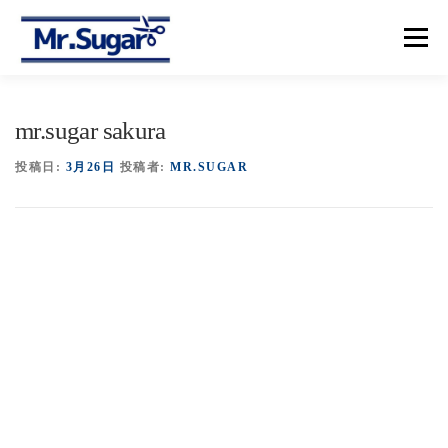
コ
ン
メニュー
テ
ン
ツ
へ
【トップ】
【メニュー＆プライス】
【予約】
mr.sugar sakura
ス
キ
ッ
投稿日:
3月26日
投稿者:
MR.SUGAR
プ
【アクセス】