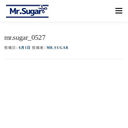
コ
ン
メニュー
テ
ン
ツ
へ
【トップ】
【メニュー＆プライス】
【予約】
mr.sugar_0527
ス
キ
ッ
投稿日:
6月1日
投稿者:
MR.SUGAR
プ
【アクセス】