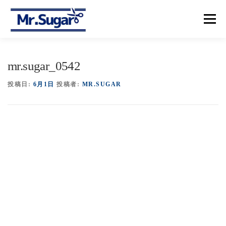
コ
ン
メニュー
テ
ン
ツ
へ
【トップ】
【メニュー＆プライス】
【予約】
mr.sugar_0542
ス
キ
ッ
投稿日:
6月1日
投稿者:
MR.SUGAR
プ
【アクセス】