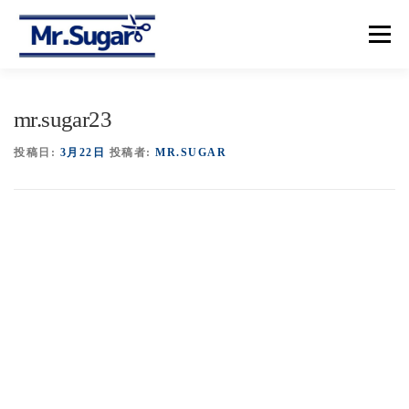
コ
ン
メニュー
テ
ン
ツ
へ
【トップ】
【メニュー＆プライス】
【予約】
mr.sugar23
ス
キ
ッ
投稿日:
3月22日
投稿者:
MR.SUGAR
プ
【アクセス】