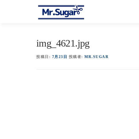
コ
ン
テ
ン
ツ
へ
img_4621.jpg
ス
キ
投稿日:
7月23日
投稿者:
MR.SUGAR
ッ
プ