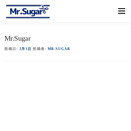
コ
ン
メニュー
テ
ン
ツ
へ
【トップ】
【メニュー＆プライス】
【予約】
Mr.Sugar
ス
キ
ッ
投稿日:
3月1日
投稿者:
MR.SUGAR
プ
【アクセス】