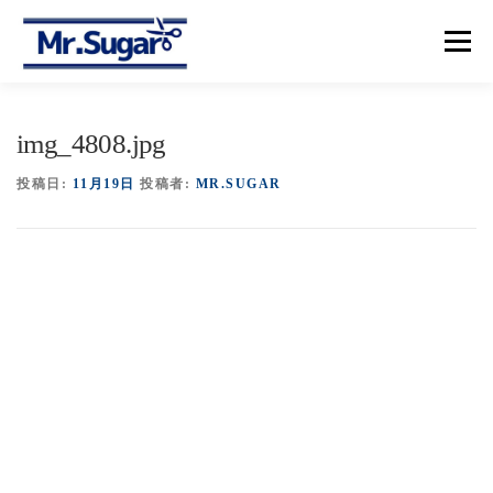
コ
ン
メニュー
テ
ン
ツ
へ
【トップ】
【メニュー＆プライス】
【予約】
img_4808.jpg
ス
キ
ッ
投稿日:
11月19日
投稿者:
MR.SUGAR
プ
【アクセス】