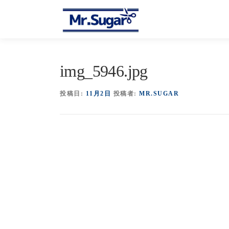
コ
ン
テ
ン
ツ
へ
img_5946.jpg
ス
キ
投稿日:
11月2日
投稿者:
MR.SUGAR
ッ
プ