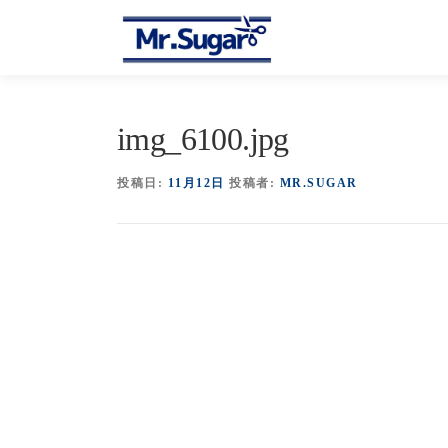
コ
ン
テ
ン
ツ
へ
img_6100.jpg
ス
キ
投稿日:
11月12日
投稿者:
MR.SUGAR
ッ
プ