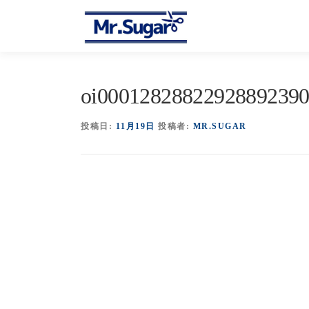
コ
ン
テ
ン
ツ
へ
oi00012828822928892390
ス
キ
投稿日:
11月19日
投稿者:
MR.SUGAR
ッ
プ