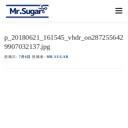
コ
ン
メニュー
テ
ン
ツ
へ
【トップ】
【メニュー＆プライス】
【予約】
p_20180621_161545_vhdr_on287255642
ス
キ
9907032137.jpg
ッ
プ
【アクセス】
投稿日:
7月6日
投稿者:
MR.SUGAR