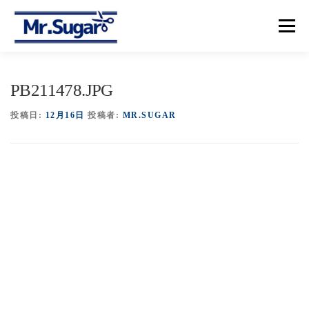
コ
ン
メニュー
テ
ン
ツ
へ
【トップ】
【メニュー＆プライス】
【予約】
PB211478.JPG
ス
キ
ッ
投稿日:
12月16日
投稿者:
MR.SUGAR
プ
【アクセス】