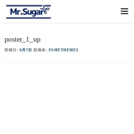
コ
ン
メニュー
テ
ン
ツ
へ
【トップ】
【メニュー＆プライス】
【予約】
poster_1_up
ス
キ
ッ
投稿日:
6月7日
投稿者:
FAMETHEMES
プ
【アクセス】