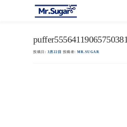
コ
ン
テ
ン
ツ
へ
puffer55564119065750381
ス
キ
投稿日:
3月22日
投稿者:
MR.SUGAR
ッ
プ