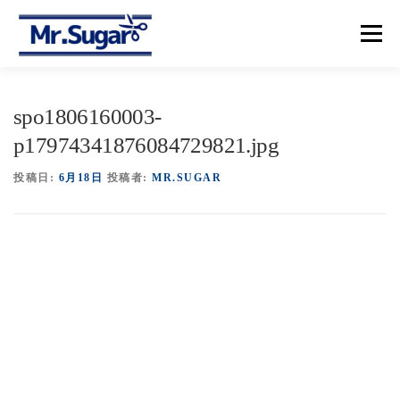
コ
ン
メニュー
テ
ン
ツ
へ
【トップ】
【メニュー＆プライス】
【予約】
spo1806160003-
ス
キ
p17974341876084729821.jpg
ッ
プ
【アクセス】
投稿日:
6月18日
投稿者:
MR.SUGAR