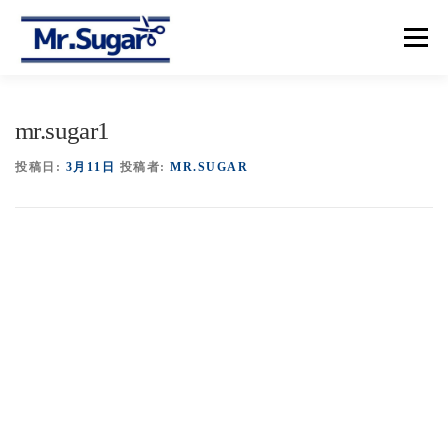
コ
ン
メニュー
テ
ン
ツ
へ
【トップ】
【メニュー＆プライス】
【予約】
mr.sugar1
ス
キ
ッ
投稿日:
3月11日
投稿者:
MR.SUGAR
プ
【アクセス】