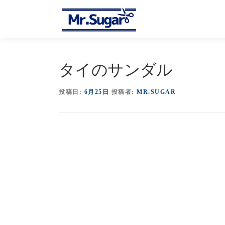
コ
ン
テ
ン
ツ
へ
タイのサンダル
ス
キ
投稿日:
6月25日
投稿者:
MR.SUGAR
ッ
プ