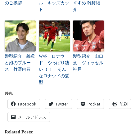
のご挨拶
ル キッズカッ
すすめ 雑貨紹
ト
介
髪型紹介 義母
W杯 ロナウ
髪型紹介 山口
と娘のブルー
ド やっぱり凄
蛍 ヴィッセル
ス 竹野内豊
い ！！ そん
神戸
なロナウドの髪
型
共有:
Facebook
Twitter
Pocket
印刷
メールアドレス
Related Posts: