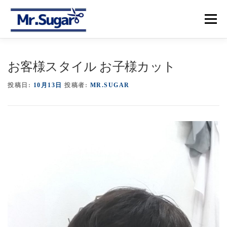
コ
ン
メニュー
テ
ン
ツ
へ
【トップ】
【メニュー＆プライス】
【予約】
お客様スタイル お子様カット
ス
キ
ッ
投稿日:
10月13日
投稿者:
MR.SUGAR
プ
【アクセス】