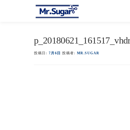
コ
ン
テ
ン
ツ
へ
p_20180621_161517_vhdr
ス
キ
投稿日:
7月6日
投稿者:
MR.SUGAR
ッ
プ