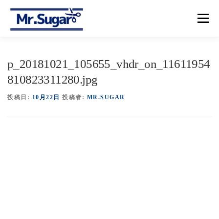
コ
ン
メニュー
テ
ン
ツ
へ
【トップ】
【メニュー＆プライス】
【予約】
p_20181021_105655_vhdr_on_11611954
ス
キ
810823311280.jpg
ッ
プ
【アクセス】
投稿日:
10月22日
投稿者:
MR.SUGAR