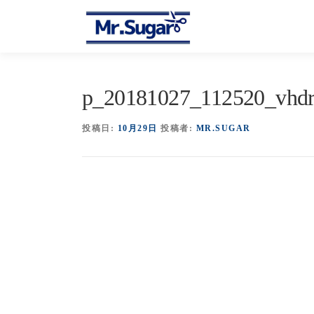
コ
ン
テ
ン
ツ
へ
p_20181027_112520_vhdr
ス
キ
投稿日:
10月29日
投稿者:
MR.SUGAR
ッ
プ