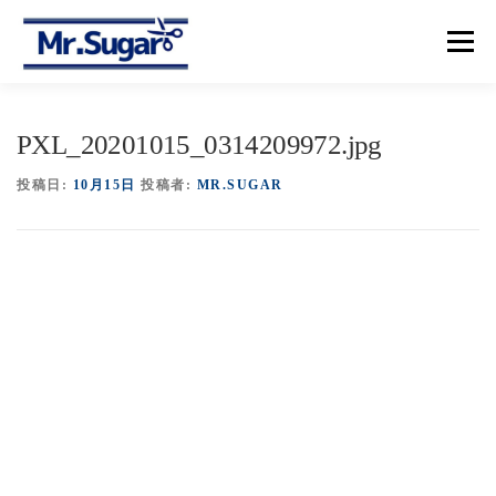
コ
ン
メニュー
テ
ン
ツ
へ
【トップ】
【メニュー＆プライス】
【予約】
PXL_20201015_0314209972.jpg
ス
キ
ッ
投稿日:
10月15日
投稿者:
MR.SUGAR
プ
【アクセス】