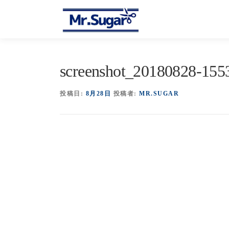
コ
ン
テ
ン
ツ
へ
screenshot_20180828-15
ス
キ
投稿日:
8月28日
投稿者:
MR.SUGAR
ッ
プ